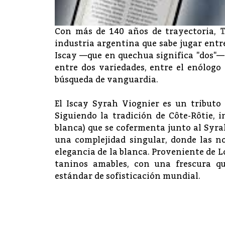
Con más de 140 años de trayectoria,
industria argentina que sabe jugar entre
Iscay —que en quechua significa "dos"—
entre dos variedades, entre el enólogo y
búsqueda de vanguardia.
El Iscay Syrah Viognier es un tributo 
Siguiendo la tradición de Côte-Rôtie, 
blanca) que se cofermenta junto al Syrah
una complejidad singular, donde las no
elegancia de la blanca. Proveniente de L
taninos amables, con una frescura qu
estándar de sofisticación mundial.