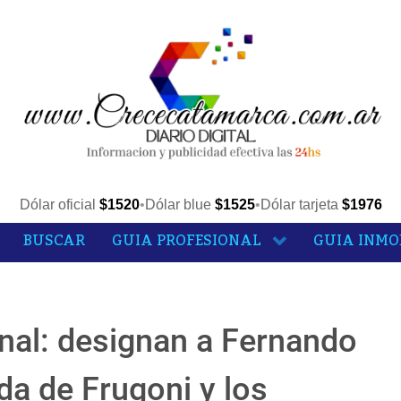
Dólar oficial
$1520
•
Dólar blue
$1525
•
Dólar tarjeta
$1976
BUSCAR
GUIA PROFESIONAL
GUIA INMO
onal: designan a Fernando
da de Frugoni y los