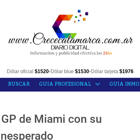
Dólar oficial
$1520
•
Dólar blue
$1530
•
Dólar tarjeta
$1976
BUSCAR
GUIA PROFESIONAL
GUIA INMO
l GP de Miami con su
 inesperado