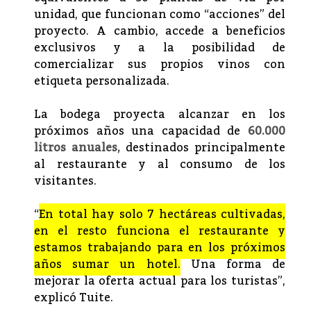
unidad, que funcionan como “acciones” del
proyecto. A cambio, accede a beneficios
exclusivos y a la posibilidad de
comercializar sus propios vinos con
etiqueta personalizada.
La bodega proyecta alcanzar en los
próximos años una capacidad de
60.000
litros anuales,
destinados principalmente
al restaurante y al consumo de los
visitantes.
“
En total hay solo 7 hectáreas cultivadas,
en el resto funciona el restaurante y
estamos trabajando para en los próximos
años sumar un hotel.
Una forma de
mejorar la oferta actual para los turistas”,
explicó Tuite.