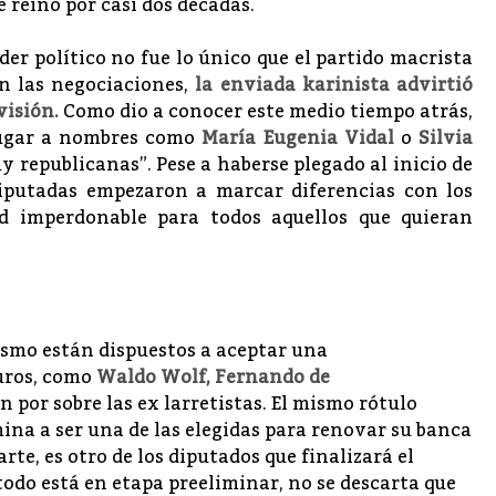
 reinó por casi dos décadas.
der político no fue lo único que el partido macrista
En las negociaciones,
la enviada karinista advirtió
visión.
Como dio a conocer este medio tiempo atrás,
 lugar a nombres como
María Eugenia Vidal
o
Silvia
y republicanas”. Pese a haberse plegado al inicio de
iputadas empezaron a marcar diferencias con los
d imperdonable para todos aquellos que quieran
lismo están dispuestos a aceptar una
puros, como
Waldo Wolf, Fernando de
 por sobre las ex larretistas. El mismo rótulo
mina a ser una de las elegidas para renovar su banca
parte, es otro de los diputados que finalizará el
odo está en etapa preeliminar, no se descarta que