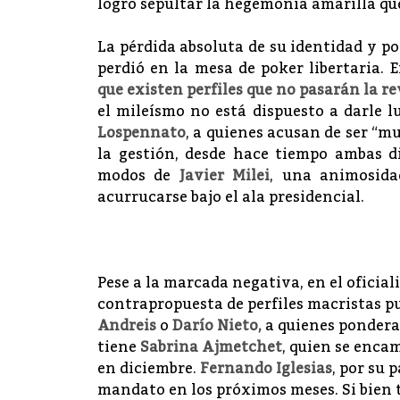
logró sepultar la hegemonía amarilla que
La pérdida absoluta de su identidad y po
perdió en la mesa de poker libertaria. 
que existen perfiles que no pasarán la re
el mileísmo no está dispuesto a darle
Lospennato
, a quienes acusan de ser “mu
la gestión, desde hace tiempo ambas d
modos de
Javier Milei
, una animosida
acurrucarse bajo el ala presidencial.
Pese a la marcada negativa, en el oficia
contrapropuesta de perfiles macristas 
Andreis
o
Darío Nieto,
a quienes ponderan
tiene
Sabrina Ajmetchet
, quien se enca
en diciembre.
Fernando Iglesias
, por su 
mandato en los próximos meses. Si bien t