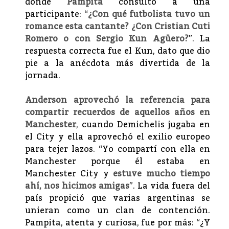
donde
Pampita
consultó a una
participante: “
¿Con qué futbolista tuvo un
romance esta cantante? ¿Con Cristian Cuti
Romero o con
Sergio Kun Agüero
?
”. La
respuesta correcta fue el Kun, dato que dio
pie a la anécdota más divertida de la
jornada.
Anderson aprovechó la referencia para
compartir recuerdos de aquellos años en
Manchester
, cuando Demichelis jugaba en
el City y ella aprovechó el exilio europeo
para tejer lazos. “Yo compartí con ella en
Manchester porque él estaba en
Manchester City y
estuve mucho tiempo
ahí, nos hicimos amigas
”. La vida fuera del
país propició que varias argentinas se
unieran como un clan de contención.
Pampita, atenta y curiosa, fue por más: “¿Y