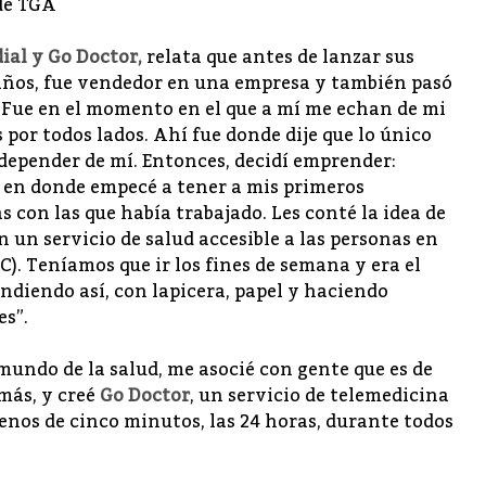
de TGA
dial y
Go Doctor
,
relata que antes de lanzar sus
 años, fue vendedor en una empresa y también pasó
 Fue en el momento en el que a mí me echan de mi
 por todos lados. Ahí fue donde dije que lo único
 depender de mí.
Entonces, decidí emprender:
en donde empecé a tener a mis primeros
 con las que había trabajado. Les conté la idea de
on un servicio de salud accesible a las personas en
2C). Teníamos que ir los fines de semana y era el
diendo así, con lapicera, papel y haciendo
es”.
mundo de la salud, me asocié con gente que es de
más, y creé
Go Doctor
, un servicio de telemedicina
nos de cinco minutos, las 24 horas, durante todos