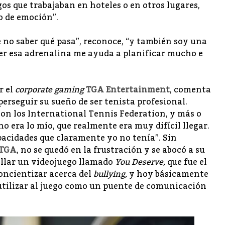
s que trabajaban en hoteles o en otros lugares,
co de emoción”.
 no saber qué pasa”, reconoce, “y también soy una
er esa adrenalina me ayuda a planificar mucho e
r el
corporate gaming
TGA Entertainment
, comenta
perseguir su sueño de ser tenista profesional.
son los International Tennis Federation, y más o
no era lo mío, que realmente era muy difícil llegar.
acidades que claramente yo no tenía”. Sin
 TGA
, no se quedó en la frustración y se abocó a su
ollar un videojuego llamado
You Deserve,
que fue el
oncientizar acerca del
bullying,
y hoy básicamente
tilizar al juego como un puente de comunicación