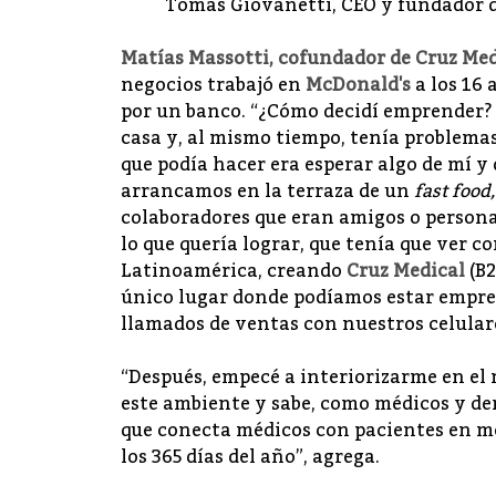
Tomás Giovanetti, CEO y fundador 
Matías Massotti
, cofundador de Cruz Me
negocios trabajó en
McDonald's
a los 16
por un banco. “¿Cómo decidí emprender?
casa y, al mismo tiempo, tenía problemas
que podía hacer era esperar algo de mí y
arrancamos en la terraza de un
fast food,
colaboradores que eran amigos o personas
lo que quería lograr, que tenía que ver c
Latinoamérica, creando
Cruz Medical
(B
único lugar donde podíamos estar empren
llamados de ventas con nuestros celular
“Después, empecé a interiorizarme en el 
este ambiente y sabe, como médicos y de
que conecta médicos con pacientes en me
los 365 días del año”, agrega.