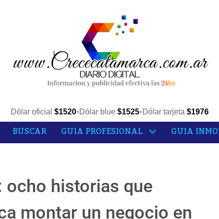
Dólar oficial
$1520
•
Dólar blue
$1525
•
Dólar tarjeta
$1976
BUSCAR
GUIA PROFESIONAL
GUIA INMO
 ocho historias que
fica montar un negocio en