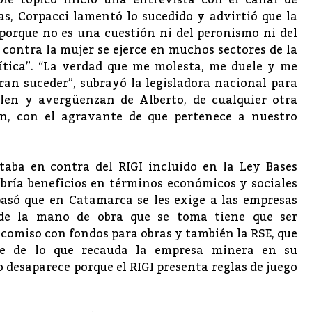
ble tópico inició una entrevista con el canal de
as, Corpacci lamentó lo sucedido y advirtió que la
“porque no es una cuestión ni del peronismo ni del
a contra la mujer se ejerce en muchos sectores de la
ítica”. “La verdad que me molesta, me duele y me
ran suceder”, subrayó la legisladora nacional para
len y avergüenzan de Alberto, de cualquier otra
n, con el agravante de que pertenece a nuestro
staba en contra del RIGI incluido en la Ley Bases
abría beneficios en términos económicos y sociales
asó que en Catamarca se les exige a las empresas
 de la mano de obra que se toma tiene que ser
omiso con fondos para obras y también la RSE, que
je de lo que recauda la empresa minera en su
o desaparece porque el RIGI presenta reglas de juego