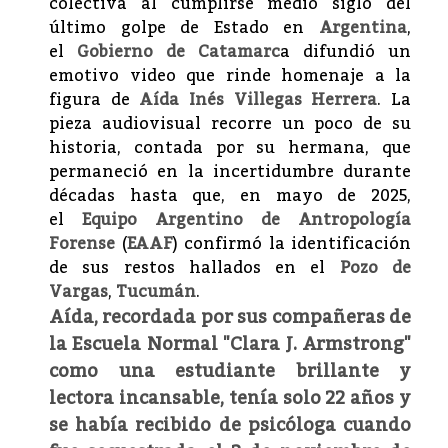
colectiva al cumplirse medio siglo del
último golpe de Estado en
Argentina
,
el
Gobierno de Catamarc
a difundió un
emotivo video que rinde homenaje a la
figura de
Aída Inés Villegas Herrera
. La
pieza audiovisual recorre un poco de su
historia, contada por su hermana, que
permaneció en la incertidumbre durante
décadas hasta que, en mayo de 2025,
el
Equipo Argentino de Antropología
Forense
(
EAAF
) confirmó la identificación
de sus restos hallados en el
Pozo de
Vargas
,
Tucumán
.
Aída, recordada por sus compañeras de
la Escuela Normal "Clara J. Armstrong"
como una estudiante brillante y
lectora incansable, tenía solo 22 años y
se había recibido de psicóloga cuando